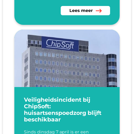
Lees meer over Corine van G
Lees meer
Veiligheidsincident bij
ChipSoft:
huisartsenspoedzorg blijft
beschikbaar
Sinds dinsdag 7 april is er een