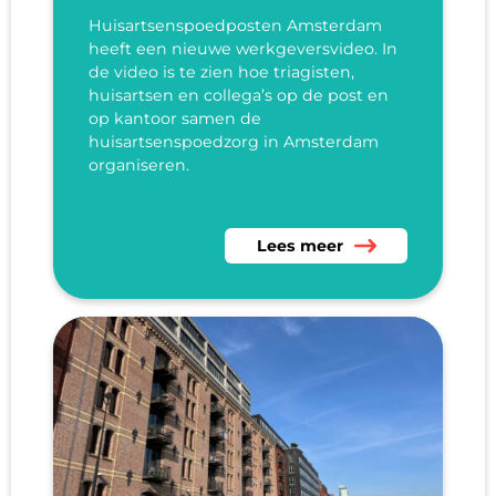
Huisartsenspoedposten Amsterdam
heeft een nieuwe werkgeversvideo. In
de video is te zien hoe triagisten,
huisartsen en collega’s op de post en
op kantoor samen de
huisartsenspoedzorg in Amsterdam
organiseren.
Lees meer over Nieuwe werk
Lees meer