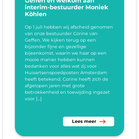
Geffen en welkom aan
interim-bestuurder Moniek
Köhlen
Op 1 juli hebben wij afscheid genomen
van onze bestuurder Corine van
Geffen. We kijken terug op een
bijzonder fijne en gezellige
bijeenkomst, waarin we haar op een
mooie manier hebben kunnen
bedanken voor alles wat zij voor
Huisartsenspoedposten Amsterdam
heeft betekend. Corine heeft zich de
afgelopen jaren met grote
betrokkenheid en toewijding ingezet
voor […]
Lees meer over Afscheid van
Lees meer