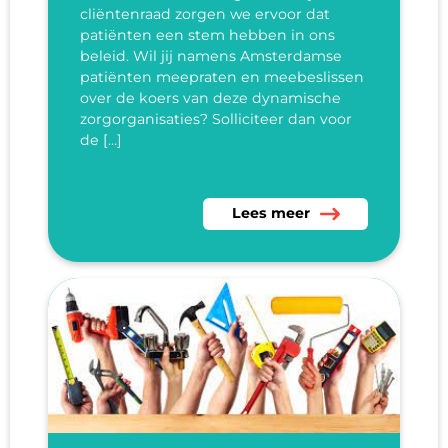
cliëntenraad zorgen we ervoor dat
patiënten een stem hebben in ons
beleid. Wil jij namens Amsterdamse
patiënten meepraten en meebeslissen
over de koers van deze dynamische
zorgorganisaties? Solliciteer dan voor
de […]
Lees meer over Zet je in voo
Lees meer