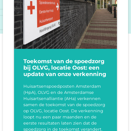
Toekomst van de spoedzorg
bij OLVG, locatie Oost: een
update van onze verkenning
Huisartsenspoedposten Amsterdam
(HpA), OLVG en de Amsterdamse
Huisartsenalliantie (AHa) verkennen
samen de toekomst van de spoedzorg
op OLVG, locatie Oost. De verkenning
loopt nu een paar maanden en de
eerste resultaten laten zien dat de
spoedzorg in de toekomst verandert.