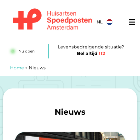
Doorgaan naar content
NL
Huisartsenspoedposten Amsterdam
Levensbedreigende situatie?
Nu open
Bel altijd
112
Home
»
Nieuws
Nieuws