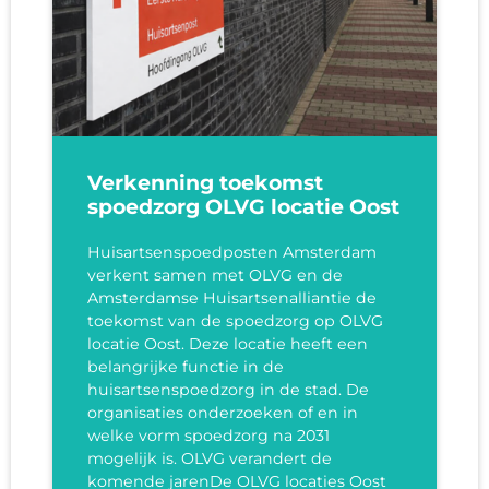
Verkenning toekomst
spoedzorg OLVG locatie Oost
Huisartsenspoedposten Amsterdam
verkent samen met OLVG en de
Amsterdamse Huisartsenalliantie de
toekomst van de spoedzorg op OLVG
locatie Oost. Deze locatie heeft een
belangrijke functie in de
huisartsenspoedzorg in de stad. De
organisaties onderzoeken of en in
welke vorm spoedzorg na 2031
mogelijk is. OLVG verandert de
komende jarenDe OLVG locaties Oost