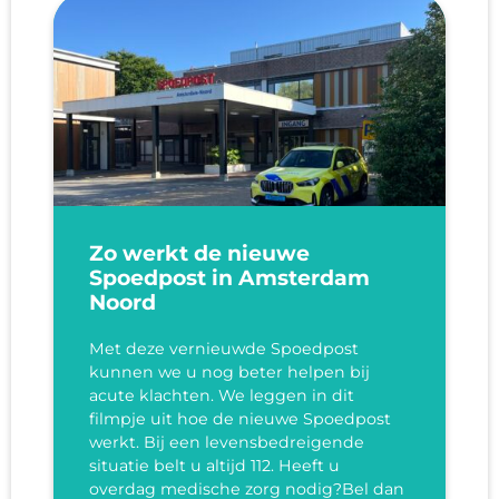
Zo werkt de nieuwe
Spoedpost in Amsterdam
Noord
Met deze vernieuwde Spoedpost
kunnen we u nog beter helpen bij
acute klachten. We leggen in dit
filmpje uit hoe de nieuwe Spoedpost
werkt. Bij een levensbedreigende
situatie belt u altijd 112. Heeft u
overdag medische zorg nodig?Bel dan