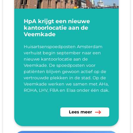
HpA krijgt een nieuwe
kantoorlocatie aan de
Veemkade
Huisartsenspoedposten Amsterdam
verhuist begin september naar een
nieuwe kantoorlocatie aan de
Veemkade. De spoedposten voor
patiënten blijven gewoon actief op de
vertrouwde plekken in de stad. Op de
Veemkade werken we samen met AHa,
ROHA, LHV, FBA en Elaa onder één dak.
Lees meer over HpA krijgt e
Lees meer