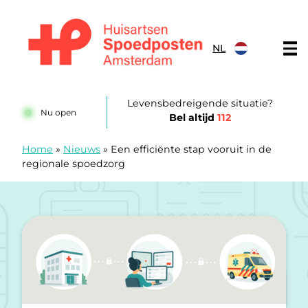
Doorgaan naar content
NL
Huisartsenspoedposten Amsterdam
Levensbedreigende situatie?
Nu open
Bel altijd
112
Home
»
Nieuws
»
Een efficiënte stap vooruit in de
regionale spoedzorg