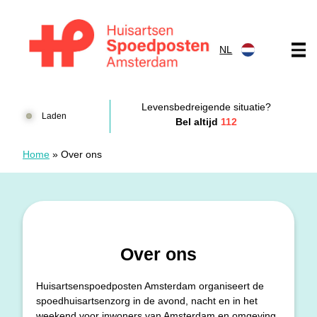
Doorgaan naar content
NL
Huisartsenspoedposten Amsterdam
Levensbedreigende situatie?
Laden
Bel altijd
112
Home
»
Over ons
Over ons
Huisartsenspoedposten Amsterdam organiseert de
spoedhuisartsenzorg in de avond, nacht en in het
weekend voor inwoners van Amsterdam en omgeving.