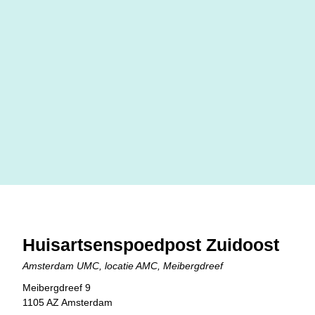
Huisartsenspoedpost Zuidoost
Amsterdam UMC, locatie AMC, Meibergdreef
Adres van Huisartsenspoedpost Zuidoost
Meibergdreef 9
Postcode van Huisartsenspoedpost Zuidoost
1105 AZ Amsterdam