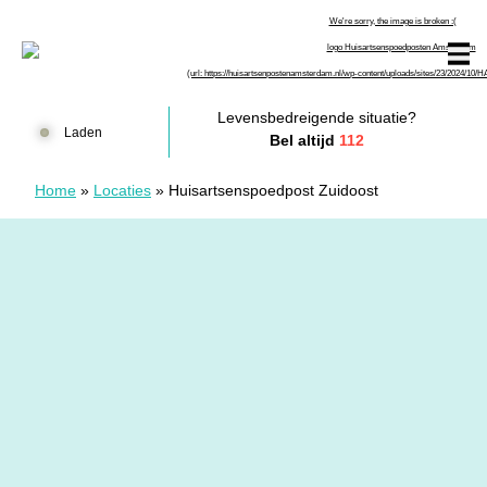
Doorgaan naar content
Huisartsenspoedposten Amsterdam
Levensbedreigende situatie?
Laden
Bel altijd
112
Home
»
Locaties
»
Huisartsenspoedpost Zuidoost