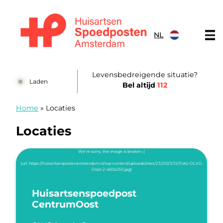
Doorgaan naar content
NL
Huisartsenspoedposten Amsterdam
Levensbedreigende situatie?
Laden
Bel altijd
112
Home
»
Locaties
Locaties
Huisartsenspoedpost
CentrumOost