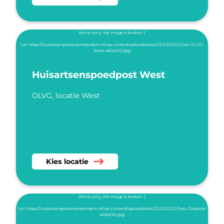
Huisartsenspoedpost West
OLVG, locatie West
Kies Huisartsenspoedpost West als locatie
Kies locatie