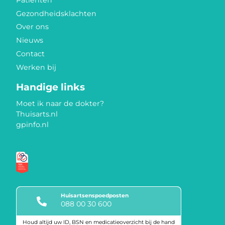
Patiënten
Gezondheidsklachten
Over ons
Nieuws
Contact
Werken bij
Handige links
Moet ik naar de dokter?
Thuisarts.nl
gpinfo.nl
Huisartsenspoedposten
088 00 30 600
Houd altijd uw ID, BSN en medicatieoverzicht bij de hand