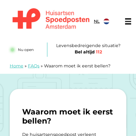
Doorgaan naar content
NL
Huisartsenspoedposten Amsterdam
Levensbedreigende situatie?
Nu open
Bel altijd
112
Home
»
FAQs
»
Waarom moet ik eerst bellen?
Waarom moet ik eerst
bellen?
De huisartsenspoedpost verleent