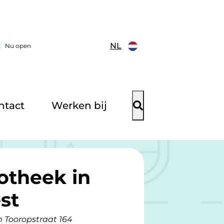
NL
Nu open
ntact
Werken bij
otheek in
st
n Tooropstraat 164