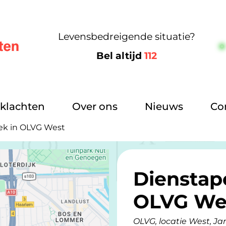
Levensbedreigende situatie?
Bel altijd
112
m
klachten
Over ons
Nieuws
Co
ek in OLVG West
Dienstap
OLVG We
OLVG, locatie West, Ja