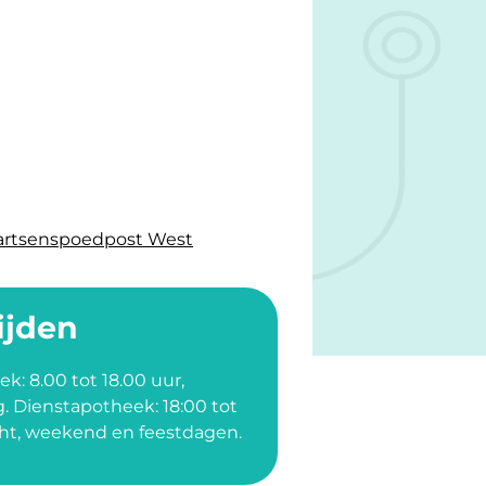
heek in OLVG West
potheek in OLVG West
ienstapotheek in OLVG West
artsenspoedpost West
ijden
ek: 8.00 tot 18.00 uur,
. Dienstapotheek: 18:00 tot
cht, weekend en feestdagen.