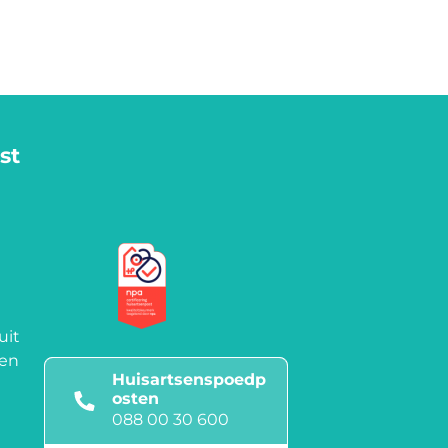
st
uit
een
Huisartsenspoedp
osten
088 00 30 600