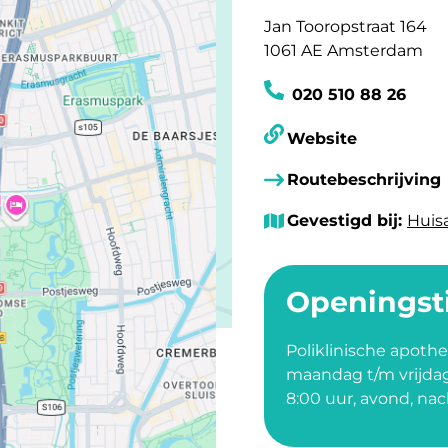
Adres van Dienstapot
Jan Tooropstraat 164
Postcode van Diensta
1061 AE Amsterdam
Telefoonnummer van D
020 510 88 26
Website van
Website
Routebeschrijving
Gevestigd bij:
Huis
Openingst
Poliklinische apothe
maandag t/m vrijdag
8:00 uur, avond, na