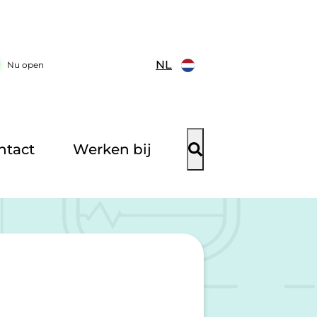
NL
Nu open
ntact
Werken bij