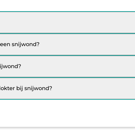
j een snijwond?
nijwond?
kter bij snijwond?