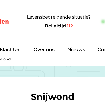
Levensbedreigende situatie?
Bel altijd
112
m
klachten
Over ons
Nieuws
Co
jwond
Snijwond