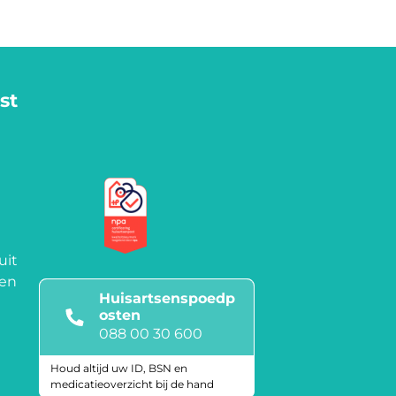
st
uit
een
Huisartsenspoedp
osten
088 00 30 600
Houd altijd uw ID, BSN en
medicatieoverzicht bij de hand