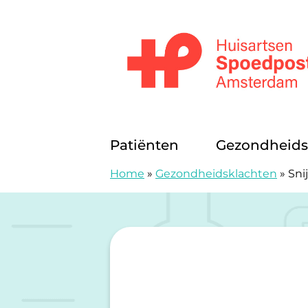
Doorgaan naar content
Huisartsenspoedposten Amsterda
Patiënten
Gezondheids
Home
»
Gezondheidsklachten
»
Sni