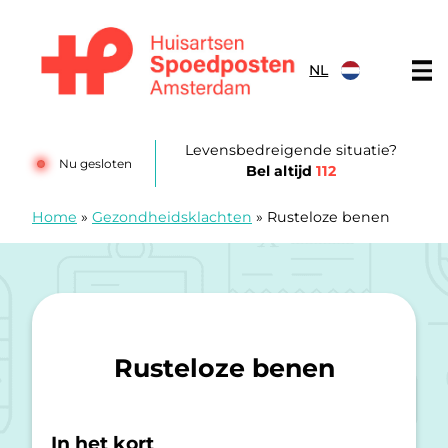
Doorgaan naar content
NL
Huisartsenspoedposten Amsterdam
Levensbedreigende situatie?
Nu gesloten
Bel altijd
112
Home
»
Gezondheidsklachten
»
Rusteloze benen
Rusteloze benen
In het kort