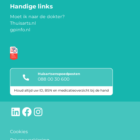
Handige links
Moet ik naar de dokter?
Thuisarts.nl
gpinfo.nl
Huisartsenspoedposten
088 00 30 600
Houd altijd uw ID, BSN en medicatieoverzicht bij de hand
Keurmerken
LinkedIn
Facebook
Instagram
Cookies
Privacyverklaring