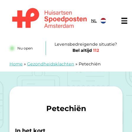
Doorgaan naar content
NL
Huisartsenspoedposten Amsterdam
Levensbedreigende situatie?
Nu open
Bel altijd
112
Home
»
Gezondheidsklachten
»
Petechiën
Petechiën
In het kort