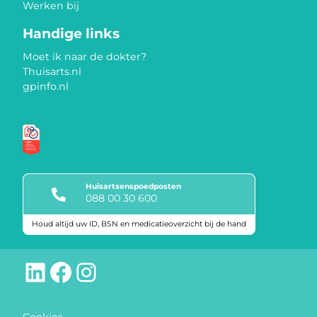
Werken bij
Handige links
Moet ik naar de dokter?
Thuisarts.nl
gpinfo.nl
Huisartsenspoedposten
088 00 30 600
Houd altijd uw ID, BSN en medicatieoverzicht bij de hand
Keurmerken
LinkedIn
Facebook
Instagram