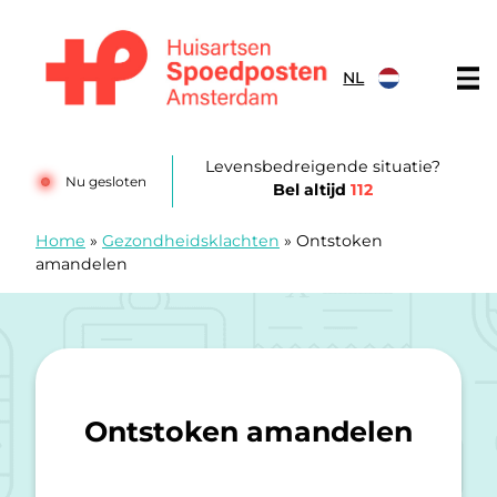
Doorgaan naar content
NL
Huisartsenspoedposten Amsterdam
Levensbedreigende situatie?
Nu gesloten
Bel altijd
112
Home
»
Gezondheidsklachten
»
Ontstoken
amandelen
Ontstoken amandelen