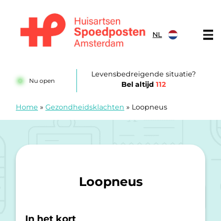
Doorgaan naar content
NL
Huisartsenspoedposten Amsterdam
Levensbedreigende situatie?
Nu open
Bel altijd
112
Home
»
Gezondheidsklachten
»
Loopneus
Loopneus
In het kort