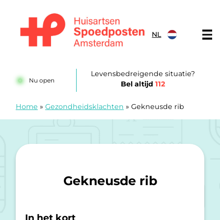
Doorgaan naar content
NL
Huisartsenspoedposten Amsterdam
Levensbedreigende situatie?
Nu open
Bel altijd
112
Home
»
Gezondheidsklachten
»
Gekneusde rib
Gekneusde rib
In het kort