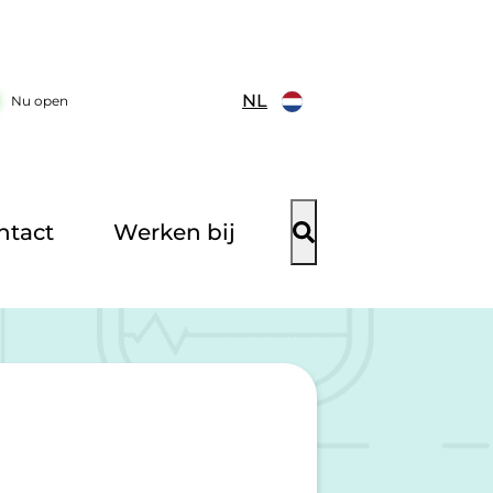
NL
Nu open
ntact
Werken bij