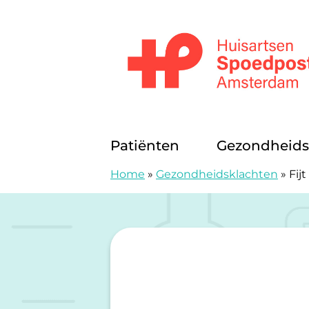
Doorgaan naar content
Huisartsenspoedposten Amsterda
Patiënten
Gezondheids
Home
»
Gezondheidsklachten
»
Fijt