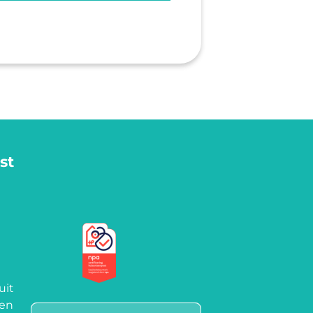
st
uit
een