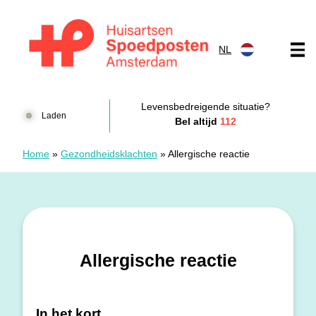
Doorgaan naar content
NL
Huisartsenspoedposten Amsterdam
Levensbedreigende situatie?
Laden
Bel altijd
112
Home
»
Gezondheidsklachten
»
Allergische reactie
Allergische reactie
In het kort