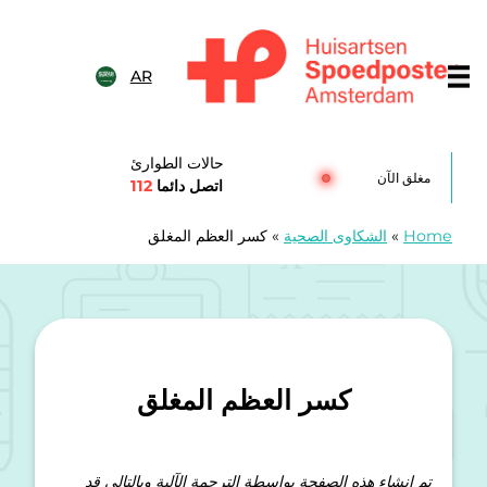
خطى الى المحتوى
AR
Huisartsenspoedposten Amsterda
حالات الطوارئ
مغلق الآن
اتصل دائما
112
Home
»
الشكاوى الصحية
»
كسر العظم المغلق
كسر العظم المغلق
تم إنشاء هذه الصفحة بواسطة الترجمة الآلية وبالتالي قد