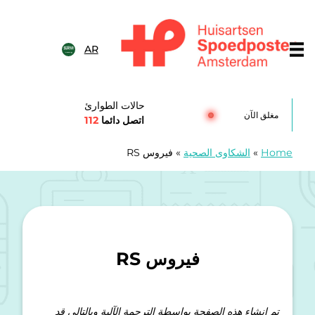
خطى الى المحتوى
AR
Huisartsenspoedposten Amsterda
حالات الطوارئ
مغلق الآن
اتصل دائما
112
Home
»
الشكاوى الصحية
»
فيروس RS
فيروس RS
تم إنشاء هذه الصفحة بواسطة الترجمة الآلية وبالتالي قد