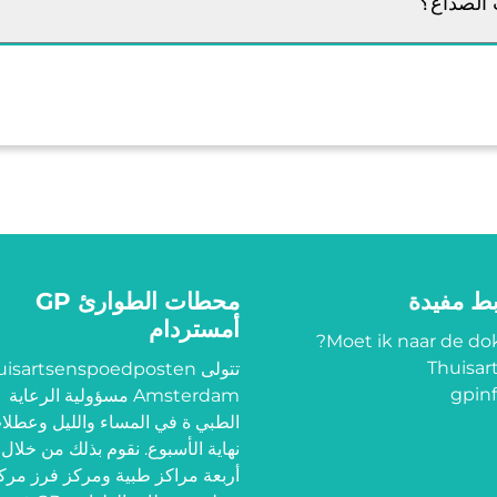
 الصداع؟
بط مفيدة
محطات الطوارئ GP
أمستردام
Moet ik naar de dok
Thuisart
تتولى isartsenspoedposten
gpinf
Amsterdam مسؤولية الرعاية
الطبي ة في المساء والليل وعطلا
نهاية الأسبوع. نقوم بذلك من خلال
أربعة مراكز طبية ومركز فرز مرك