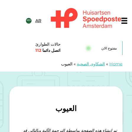
خطى الى المحتوى
AR
Huisartsenspoedposten Amsterda
حالات الطوارئ
مفتوح الان
اتصل دائما
112
Home
»
الشكاوى الصحية
»
العيوب
العيوب
تم إنشاء هذه الصفحة بواسطة الترجمة الآلية وبالتالي قد