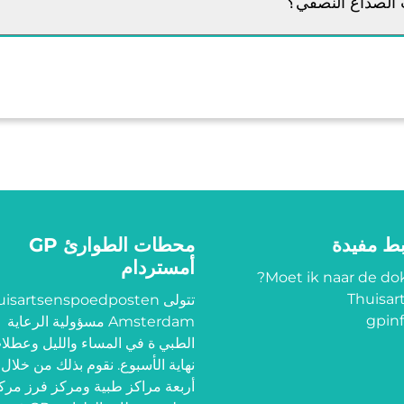
 الصداع النصفي؟
بط مفيدة
محطات الطوارئ GP
أمستردام
Moet ik naar de dok
Thuisart
تتولى isartsenspoedposten
gpinf
Amsterdam مسؤولية الرعاية
الطبي ة في المساء والليل وعطلا
نهاية الأسبوع. نقوم بذلك من خلال
أربعة مراكز طبية ومركز فرز مرك