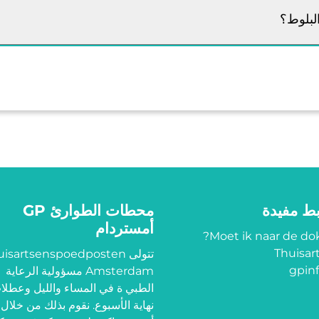
لبلوط؟
بط مفيدة
محطات الطوارئ GP
أمستردام
Moet ik naar de dok
Thuisart
تتولى isartsenspoedposten
gpinf
Amsterdam مسؤولية الرعاية
الطبي ة في المساء والليل وعطلا
نهاية الأسبوع. نقوم بذلك من خلال