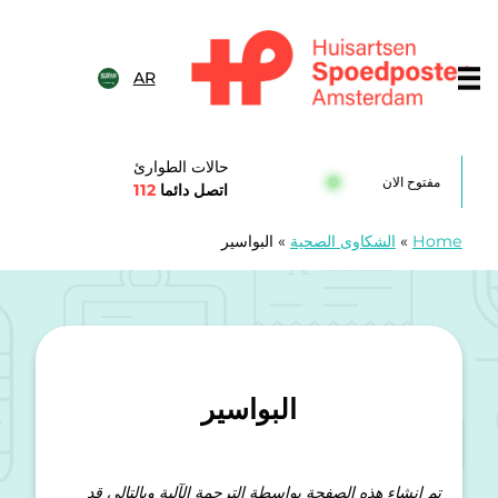
خطى الى المحتوى
AR
Huisartsenspoedposten Amsterda
حالات الطوارئ
مفتوح الان
اتصل دائما
112
Home
»
الشكاوى الصحية
»
البواسير
البواسير
تم إنشاء هذه الصفحة بواسطة الترجمة الآلية وبالتالي قد